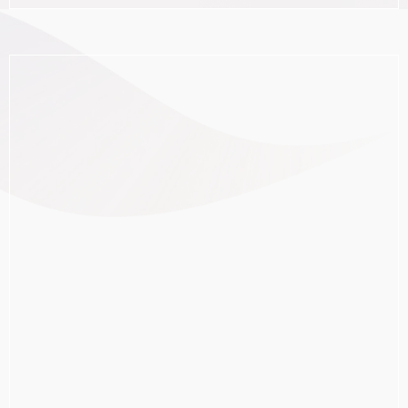
Efficiënter verlopen
Wachttijden beperken
Onnodige verplaatsingen vermijden
Duidelijk en eenvoudig zijn voor passagiers