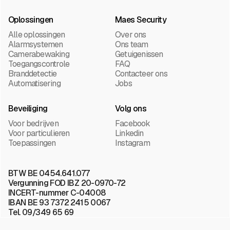
Oplossingen
Maes Security
Alle oplossingen
Over ons
Alarmsystemen
Ons team
Camerabewaking
Getuigenissen
Toegangscontrole
FAQ
Branddetectie
Contacteer ons
Automatisering
Jobs
Beveiliging
Volg ons
Voor bedrijven
Facebook
Voor particulieren
Linkedin
Toepassingen
Instagram
BTW BE 0454.641.077
Vergunning FOD IBZ 20-0970-72
INCERT-nummer C-04008
IBAN BE 93 7372 2415 0067
Tel. 09/349 65 69