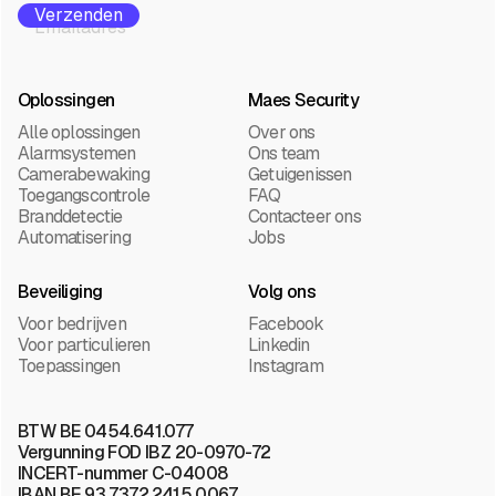
Oplossingen
Maes Security
Alle oplossingen
Over ons
Alarmsystemen
Ons team
Camerabewaking
Getuigenissen
Toegangscontrole
FAQ
Branddetectie
Contacteer ons
Automatisering
Jobs
Beveiliging
Volg ons
Voor bedrijven
Facebook
Voor particulieren
Linkedin
Toepassingen
Instagram
BTW BE 0454.641.077
Vergunning FOD IBZ 20-0970-72
INCERT-nummer C-04008
IBAN BE 93 7372 2415 0067