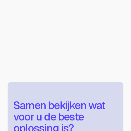
Alarmsystemen
De eigenaar van een bestaande woning wilde
meer comfort en automatisatie, zonder in te
boeten op veiligheid.
Ontdek meer
Samen bekijken wat
voor u de beste
oplossing is?